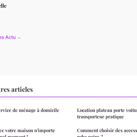
lle
les Actu →
res articles
ervice de ménage à domicile
Location plateau porte voitu
transporteur pratique
ec votre maison n'importe
Comment choisir des access
quel moment !
robe noire ?