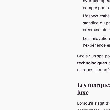
hydrothérapeut
compte pour of
L'aspect esthét
standing du pa
créer une atm
Les innovation
l'expérience e
Choisir un spa pou
technologiques
p
marques et modèle
Les marques
luxe
Lorsqu'il s'agit 
déterminant. Les