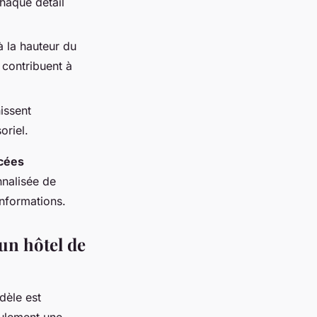
haque détail
à la hauteur du
 contribuent à
issent
oriel.
cées
nalisée de
nformations.
un hôtel de
dèle est
ulement une