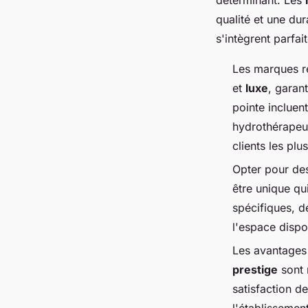
qualité et une du
s'intègrent parfa
Les marques r
et
luxe
, garan
pointe inclue
hydrothérapeu
clients les plu
Opter pour des
être unique qui
spécifiques, d
l'espace dispo
Les avantages
prestige
sont 
satisfaction d