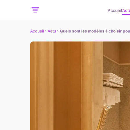
Accueil
Act
Accueil
›
Actu
›
Quels sont les modèles à choisir pou