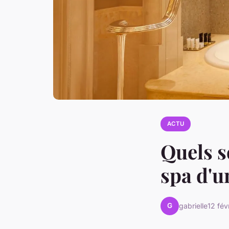
ACTU
Quels s
spa d'u
G
gabrielle
12 fév