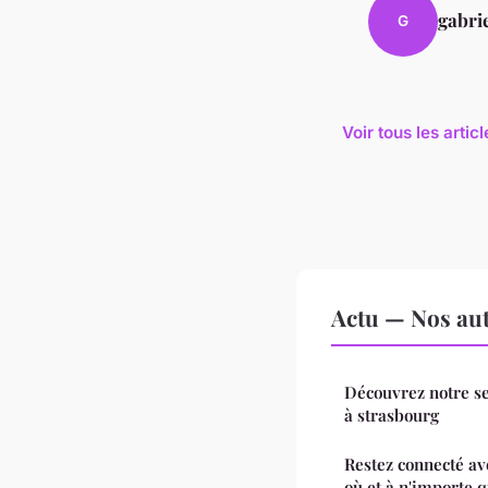
gabrie
G
Voir tous les artic
Actu — Nos aut
Découvrez notre s
à strasbourg
Restez connecté av
où et à n'importe 