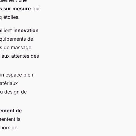
s sur mesure
qui
 étoiles.
llient
innovation
 équipements de
es de massage
 aux attentes des
un espace bien-
matériaux
au design de
sement de
mentent la
choix de