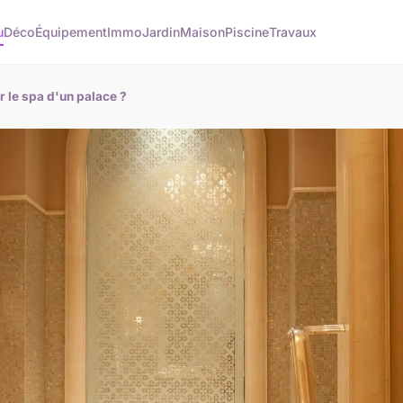
u
Déco
Équipement
Immo
Jardin
Maison
Piscine
Travaux
r le spa d'un palace ?