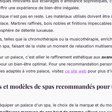
iques innovants aux éclairages d'ambiance sophistiqués, c
frir une expérience de bien-être inégalée.
ique n'est pas en reste. Les matériaux utilisés doivent être 
lace. Marbres raffinés, bois nobles et finitions impeccables
osphère de détente luxueuse.
s, telles que la chromothérapie ou la musicothérapie, enrich
n spa, faisant de la visite un moment de relaxation multisens
r un palace, c'est allier le raffinement esthétique aux
avan
our un bien-être optimal. Pour une recommandation person
s adaptés à votre palace, visitez
ce site web
pour plus d'i
 et modèles de spas recommandés pour 
d'équiper un palace d'un spa, le choix de la marque et du mo
meilleures marques de spa haut de gamme
offrent non se