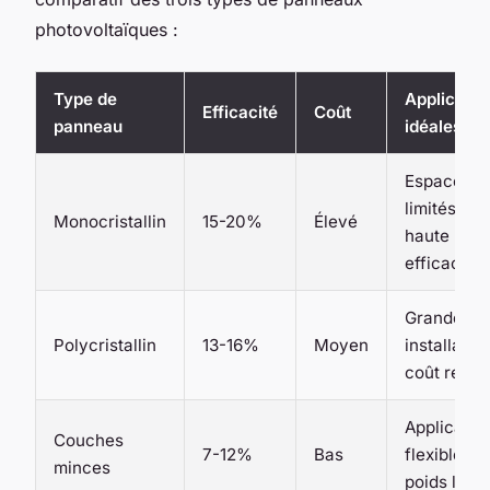
photovoltaïques :
Type de
Applicatio
Efficacité
Coût
panneau
idéales
Espaces
limités,
Monocristallin
15-20%
Élevé
haute
efficacité
Grandes
Polycristallin
13-16%
Moyen
installation
coût réduit
Applicatio
Couches
7-12%
Bas
flexibles,
minces
poids lége